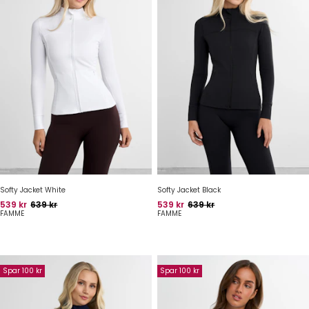
Softy Jacket White
Softy Jacket Black
Pris
Oprindelig pris
Pris
Oprindelig pris
539 kr
639 kr
539 kr
639 kr
FAMME
FAMME
Spar 100 kr
Spar 100 kr