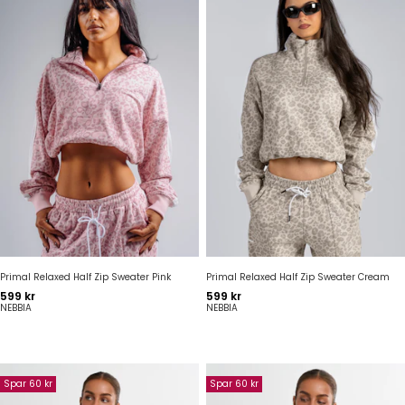
Primal Relaxed Half Zip Sweater Pink
Primal Relaxed Half Zip Sweater Cream
Pris
Pris
599 kr
599 kr
NEBBIA
NEBBIA
Spar 60 kr
Spar 60 kr