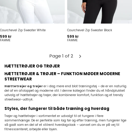
Courchevel Zip Sweater White
Courchevel Zip Sweater Black
Pris
Pris
599 kr
599 kr
FAMME
FAMME
Page 1 of 2
HÆTTETRØJER OG TRØJER
HÆTTETRØJER & TRØJER – FUNKTION MØDER MODERNE
STREETWEAR
Hættetrøjer og trøjer
er i dag mere end blot træningstøj – de er en naturlig
del af en afslappet og moderne stil. I denne kategori finder du et håndplukket
udvalg af hættetrøjer og trøjer, der kombinerer komfort, funktion og et trendy
streetwear-udtryk.
Styles, der fungerer til både træning og hverdag
Trøjer og hættetrøjer i sortimentet er udvalgt til at fungere i flere
sammenhænge. De er perfekte som lag før og efter træning, men fungerer lige
så godt som en del af et stilrent hverdagslook – uanset om du er på vej til
fitnesscenteret, arbejde eller byen.