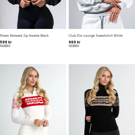
Power Relaxed Zip Hoodie Black
Club D’or Lounge Sweatshirt White
Pris
Pris
599 kr
669 kr
NEBBIA
NEBBIA