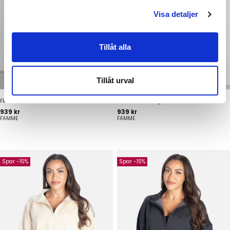
Visa detaljer
Tillåt alla
Tillåt urval
Fleece Jacket Off White
Fleece Jacket Light Brown
Pris
Pris
939 kr
939 kr
FAMME
FAMME
Spar -15%
Spar -15%