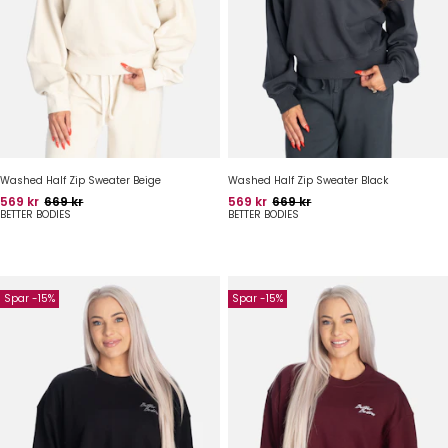
Washed Half Zip Sweater Beige
Washed Half Zip Sweater Black
Pris
Oprindelig pris
Pris
Oprindelig pris
569 kr
669 kr
569 kr
669 kr
BETTER BODIES
BETTER BODIES
Spar -15%
Spar -15%