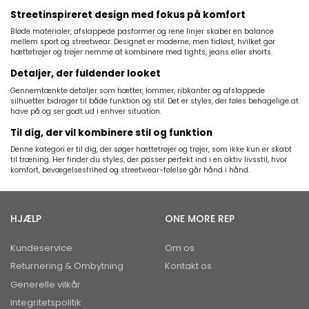
Streetinspireret design med fokus på komfort
Bløde materialer, afslappede pasformer og rene linjer skaber en balance
mellem sport og streetwear. Designet er moderne, men tidløst, hvilket gør
hættetrøjer og trøjer nemme at kombinere med tights, jeans eller shorts.
Detaljer, der fuldender looket
Gennemtænkte detaljer som hætter, lommer, ribkanter og afslappede
silhuetter bidrager til både funktion og stil. Det er styles, der føles behagelige at
have på og ser godt ud i enhver situation.
Til dig, der vil kombinere stil og funktion
Denne kategori er til dig, der søger hættetrøjer og trøjer, som ikke kun er skabt
til træning. Her finder du styles, der passer perfekt ind i en aktiv livsstil, hvor
komfort, bevægelsesfrihed og streetwear-følelse går hånd i hånd.
HJÆLP
ONE MORE REP
Kundeservice
Om os
Returnering & Ombytning
Kontakt os
Generelle vilkår
Integritetspolitik