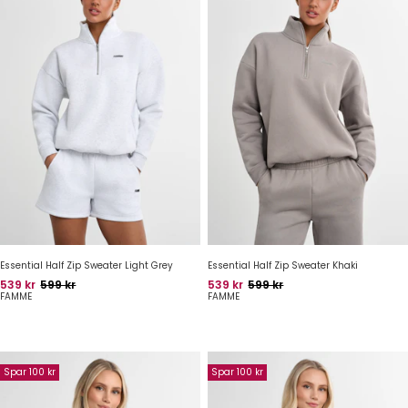
Essential Half Zip Sweater Light Grey
Essential Half Zip Sweater Khaki
Pris
Oprindelig pris
Pris
Oprindelig pris
539 kr
599 kr
539 kr
599 kr
FAMME
FAMME
Spar 100 kr
Spar 100 kr