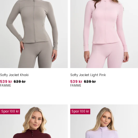
Softy Jacket Khaki
Softy Jacket Light Pink
Pris
Oprindelig pris
Pris
Oprindelig pris
539 kr
639 kr
539 kr
639 kr
FAMME
FAMME
Spar 100 kr
Spar 100 kr