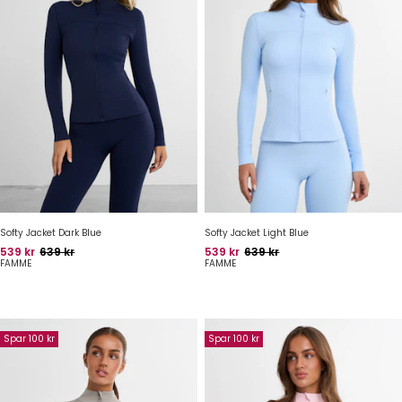
Softy Jacket Dark Blue
Softy Jacket Light Blue
Pris
Oprindelig pris
Pris
Oprindelig pris
539 kr
639 kr
539 kr
639 kr
FAMME
FAMME
Spar 100 kr
Spar 100 kr