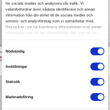
för sociala medier och analysera vår trafik. Vi
vidarebefordrar även sådana identifierare och annan
information från din enhet till de sociala medier och
annons- och analysföretag som vi samarbetar med.
Dessa kan i sin tur kombinera informationen med annan
information som du har tillhandahållit eller som de har
samlat in när du har använt deras tjänster.
Samtyckesval
Nödvändig
Softy Jacket Dark Brown
Cropped Softy Jacket Black
Pris
Oprindelig pris
Pris
Oprindelig pris
539 kr
639 kr
539 kr
639 kr
FAMME
FAMME
Inställningar
Statistik
Marknadsföring