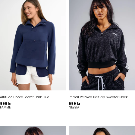
Altitude Fleece Jacket Dark Blue
Primal Relaxed Half Zip Sweater Black
Pris
Pris
999 kr
599 kr
FAMME
NEBBIA