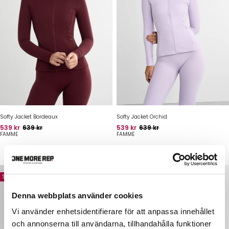
Softy Jacket Bordeaux
Softy Jacket Orchid
Pris
Oprindelig pris
Pris
Oprindelig pris
539 kr
639 kr
539 kr
639 kr
FAMME
FAMME
Spar 100 kr
Spar 100 kr
Denna webbplats använder cookies
Vi använder enhetsidentifierare för att anpassa innehållet
och annonserna till användarna, tillhandahålla funktioner