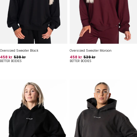
Oversized Sweater Black
Oversized Sweater Maroon
Pris
Oprindelig pris
Pris
Oprindelig pris
458 kr
539 kr
458 kr
539 kr
BETTER BODIES
BETTER BODIES