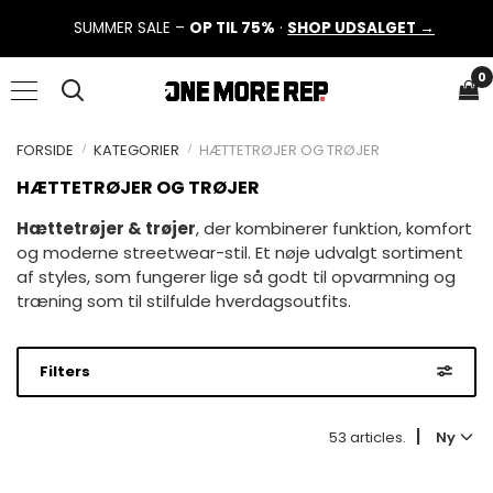
SUMMER SALE –
OP TIL 75%
·
SHOP UDSALGET →
0
FORSIDE
KATEGORIER
HÆTTETRØJER OG TRØJER
HÆTTETRØJER OG TRØJER
Hættetrøjer & trøjer
, der kombinerer funktion, komfort
og moderne streetwear-stil. Et nøje udvalgt sortiment
af styles, som fungerer lige så godt til opvarmning og
træning som til stilfulde hverdagsoutfits.
Filters
|
53 articles.
Ny