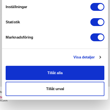
Inställningar
Statistik
Marknadsföring
Visa detaljer
Tillåt alla
Tillåt urval
Freeform Jeans
Pris
Oprindelig pris
167 kr
669 kr
ALERA