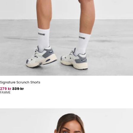
Signature Scrunch Shorts
Pris
Oprindelig pris
279 kr
339 kr
FAMME