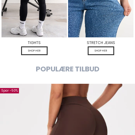
TIGHTS
STRETCH JEANS
SHOP HER
SHOP HER
POPULÆRE TILBUD
Spar -50%