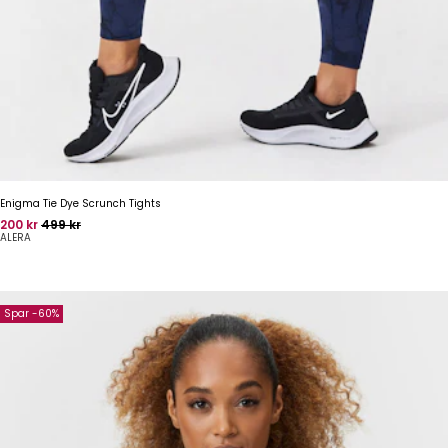
Enigma Tie Dye Scrunch Tights
Pris
Oprindelig pris
200 kr
499 kr
ALERA
Spar -60%