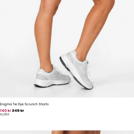
Enigma Tie Dye Scrunch Shorts
Pris
Oprindelig pris
140 kr
349 kr
ALERA