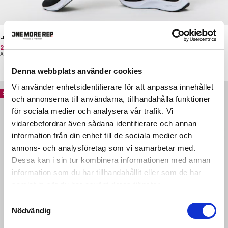
Enigma Scrunch Tights
Pris
Oprindelig pris
209 kr
339 kr
ALERA
Denna webbplats använder cookies
Vi använder enhetsidentifierare för att anpassa innehållet
Spar -75%
och annonserna till användarna, tillhandahålla funktioner
för sociala medier och analysera vår trafik. Vi
vidarebefordrar även sådana identifierare och annan
information från din enhet till de sociala medier och
annons- och analysföretag som vi samarbetar med.
Dessa kan i sin tur kombinera informationen med annan
information som du har tillhandahållit eller som de har
samlat in när du har använt deras tjänster.
Samtyckesval
Nödvändig