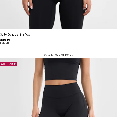
Softy Contrastline Top
Pris
339 kr
FAMME
Petite & Regular Length
Spar 129 kr