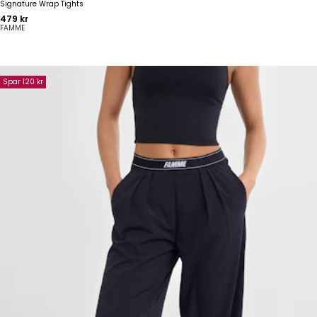
Signature Wrap Tights
Pris
479 kr
FAMME
Spar 120 kr