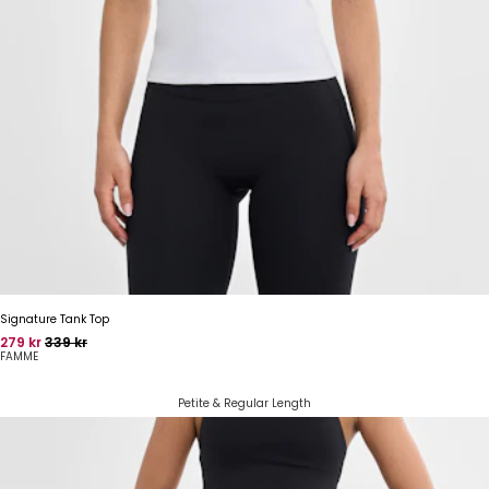
Signature Tank Top
Pris
Oprindelig pris
279 kr
339 kr
FAMME
Petite & Regular Length