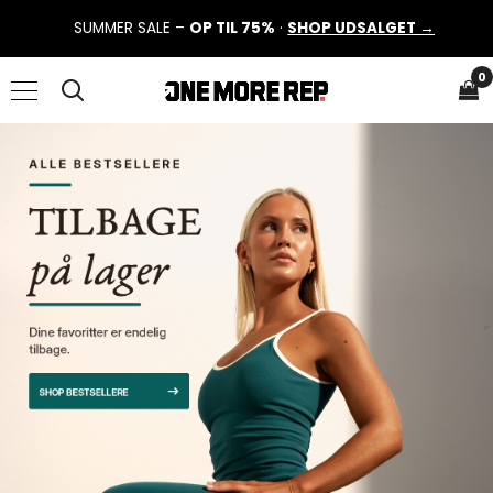
SUMMER SALE –
OP TIL 75%
·
SHOP UDSALGET →
0