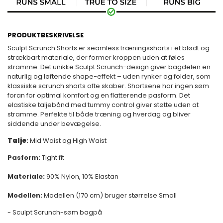
PRODUKTBESKRIVELSE
Sculpt Scrunch Shorts er seamless træningsshorts i et blødt og
strækbart materiale, der former kroppen uden at føles
stramme. Det unikke Sculpt Scrunch-design giver bagdelen en
naturlig og løftende shape-effekt – uden rynker og folder, som
klassiske scrunch shorts ofte skaber. Shortsene har ingen søm
foran for optimal komfort og en flatterende pasform. Det
elastiske taljebånd med tummy control giver støtte uden at
stramme. Perfekte til både træning og hverdag og bliver
siddende under bevægelse.
Talje
:
Mid Waist og High Waist
Pasform:
Tight fit
Materiale:
90% Nylon, 10% Elastan
Modellen:
Modellen (170 cm) bruger størrelse Small
- Sculpt Scrunch-søm bagpå