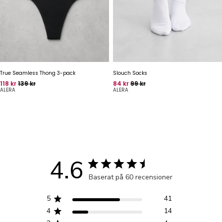
True Seamless Thong 3-pack
Slouch Socks
Pris
Oprindelig pris
Pris
Oprindelig pris
118 kr
139 kr
84 kr
99 kr
ALERA
ALERA
4.6
Baserat på 60 recensioner
5
41
4
14