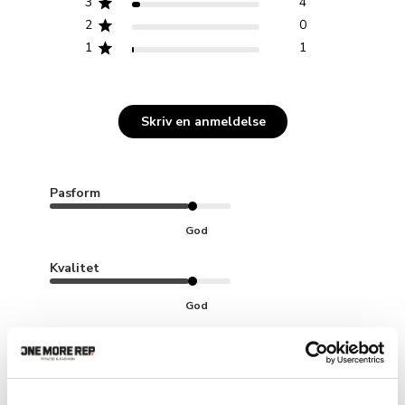
3
4
2
0
1
1
Skriv en anmeldelse
Pasform
God
Kvalitet
God
Vis mere