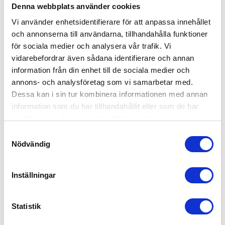
Sorter efter
:
Med medier
Denna webbplats använder cookies
Vi använder enhetsidentifierare för att anpassa innehållet
och annonserna till användarna, tillhandahålla funktioner
MariAnn N.
🇫🇮
för sociala medier och analysera vår trafik. Vi
vidarebefordrar även sådana identifierare och annan
Verificeret køber
information från din enhet till de sociala medier och
annons- och analysföretag som vi samarbetar med.
Hyvät
Dessa kan i sin tur kombinera informationen med annan
information som du har tillhandahållit eller som de har
samlat in när du har använt deras tjänster.
Napakat. Pysyy hyvin ylhäällä.
Samtyckesval
Nödvändig
Produktanmeldt:
Sculpt Scrunch Shorts
Fit
Inställningar
Very Good
Statistik
Quality