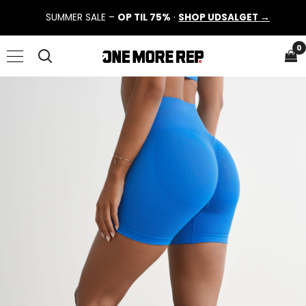
SUMMER SALE –
OP TIL 75%
·
SHOP UDSALGET →
0