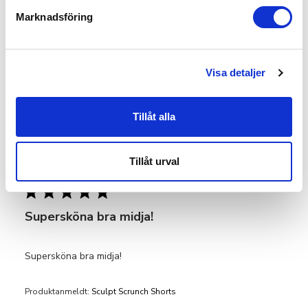
Very Good
Marknadsföring
Vis mere
Visa detaljer
Var den här recensionen användbar?
0
0
Tillåt alla
Linda P.
🇸🇪
Tillåt urval
Verificeret køber
Supersköna bra midja!
Supersköna bra midja!
Produktanmeldt:
Sculpt Scrunch Shorts