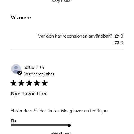
Very Good
Vis mere
Var den här recensionen användbar?
0
0
Zia J.
🇩🇰
Verificeret køber
Nye favoritter
Elsker dem. Sidder fantastisk og laver en flot figur
Fit
Meget god