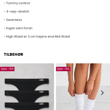
- Tummy control
- 4-vejs-stretch
- Seamless
- Ingen søm foran
- High Waist er 3 cm højere end Mid Waist
TILBEHØR
Spar -15%
Spar -15%