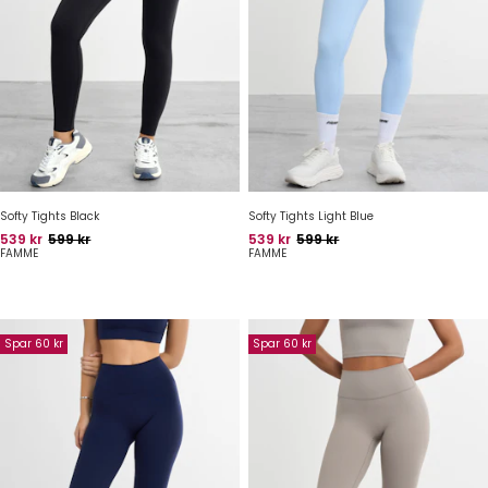
Softy Tights Black
Softy Tights Light Blue
Pris
Oprindelig pris
Pris
Oprindelig pris
539 kr
599 kr
539 kr
599 kr
FAMME
FAMME
Spar 60 kr
Spar 60 kr