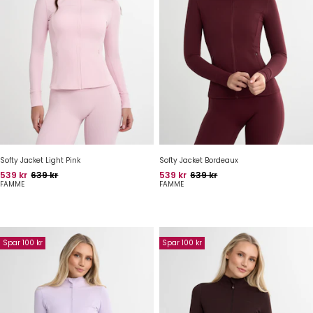
Softy Jacket Light Pink
Softy Jacket Bordeaux
Pris
Oprindelig pris
Pris
Oprindelig pris
539 kr
639 kr
539 kr
639 kr
FAMME
FAMME
Spar 100 kr
Spar 100 kr