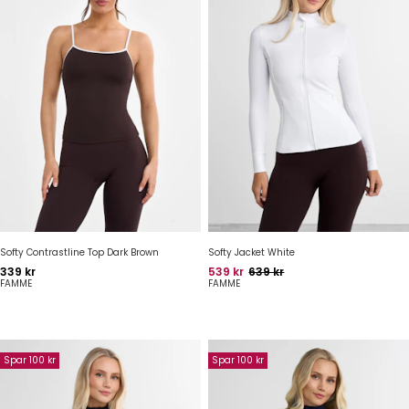
Softy Contrastline Top Dark Brown
Softy Jacket White
Pris
Pris
Oprindelig pris
339 kr
539 kr
639 kr
FAMME
FAMME
Spar 100 kr
Spar 100 kr