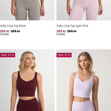
Softy Crop Top Khaki
Softy Crop Top Light Pink
Pris
Oprindelig pris
Pris
Oprindelig pris
269 kr
299 kr
269 kr
299 kr
FAMME
FAMME
Spar 30 kr
Spar 30 kr