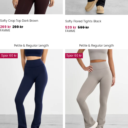
Softy Crop Top Dark Brown
Softy Flared Tights Black
Pris
Oprindelig pris
269 kr
299 kr
Pris
Oprindelig pris
539 kr
599 kr
FAMME
FAMME
Petite & Regular Length
Petite & Regular Length
Spar 60 kr
Spar 60 kr