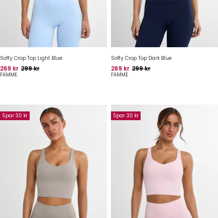
Softy Crop Top Light Blue
Softy Crop Top Dark Blue
Pris
Oprindelig pris
Pris
Oprindelig pris
269 kr
299 kr
269 kr
299 kr
FAMME
FAMME
Spar 30 kr
Spar 30 kr