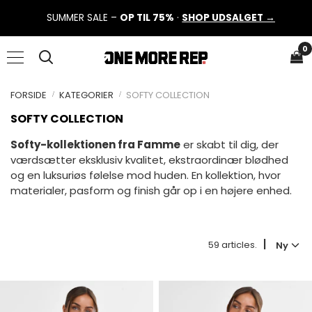
SUMMER SALE –
OP TIL 75%
·
SHOP UDSALGET →
0
FORSIDE
KATEGORIER
SOFTY COLLECTION
SOFTY COLLECTION
Softy-kollektionen fra Famme
er skabt til dig, der
værdsætter eksklusiv kvalitet, ekstraordinær blødhed
og en luksuriøs følelse mod huden. En kollektion, hvor
materialer, pasform og finish går op i en højere enhed.
|
59 articles.
Ny