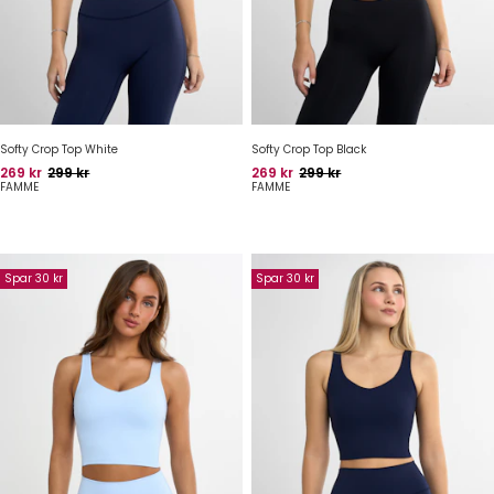
Softy Crop Top White
Softy Crop Top Black
Pris
Oprindelig pris
Pris
Oprindelig pris
269 kr
299 kr
269 kr
299 kr
FAMME
FAMME
Spar 30 kr
Spar 30 kr