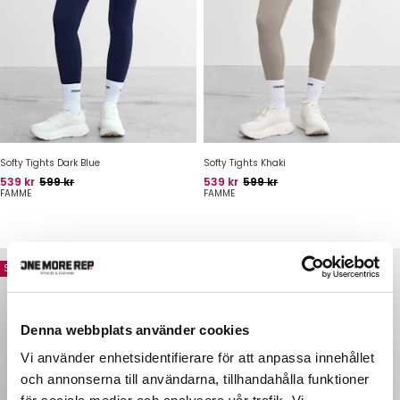
Softy Tights Dark Blue
Softy Tights Khaki
Pris
Oprindelig pris
Pris
Oprindelig pris
539 kr
599 kr
539 kr
599 kr
FAMME
FAMME
Spar 60 kr
Spar 60 kr
Denna webbplats använder cookies
Vi använder enhetsidentifierare för att anpassa innehållet
och annonserna till användarna, tillhandahålla funktioner