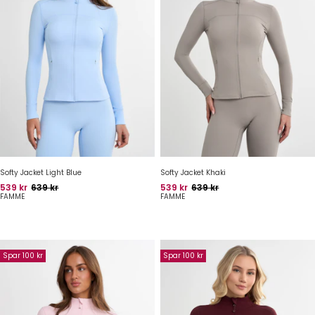
Softy Jacket Light Blue
Softy Jacket Khaki
Pris
Oprindelig pris
Pris
Oprindelig pris
539 kr
639 kr
539 kr
639 kr
FAMME
FAMME
Spar 100 kr
Spar 100 kr