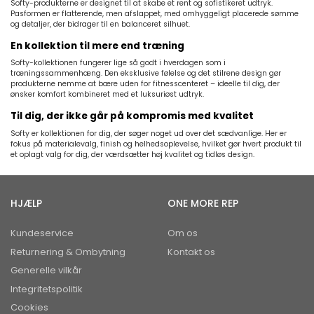
Softy-produkterne er designet til at skabe et rent og sofistikeret udtryk.
Pasformen er flatterende, men afslappet, med omhyggeligt placerede sømme
og detaljer, der bidrager til en balanceret silhuet.
En kollektion til mere end træning
Softy-kollektionen fungerer lige så godt i hverdagen som i
træningssammenhæng. Den eksklusive følelse og det stilrene design gør
produkterne nemme at bære uden for fitnesscenteret – ideelle til dig, der
ønsker komfort kombineret med et luksuriøst udtryk.
Til dig, der ikke går på kompromis med kvalitet
Softy er kollektionen for dig, der søger noget ud over det sædvanlige. Her er
fokus på materialevalg, finish og helhedsoplevelse, hvilket gør hvert produkt til
et oplagt valg for dig, der værdsætter høj kvalitet og tidløs design.
HJÆLP
ONE MORE REP
Kundeservice
Om os
Returnering & Ombytning
Kontakt os
Generelle vilkår
Integritetspolitik
Cookies