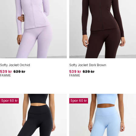
Softy Jacket Orchid
Softy Jacket Dark Brown
Pris
Oprindelig pris
Pris
Oprindelig pris
539 kr
639 kr
539 kr
639 kr
FAMME
FAMME
Spar 60 kr
Spar 60 kr