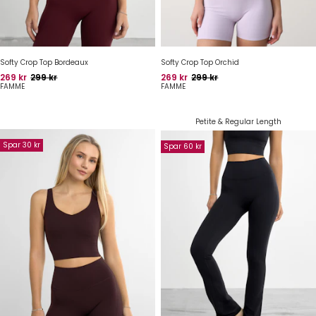
Softy Crop Top Bordeaux
Softy Crop Top Orchid
Pris
Oprindelig pris
Pris
Oprindelig pris
269 kr
299 kr
269 kr
299 kr
FAMME
FAMME
Petite & Regular Length
Spar 30 kr
Spar 60 kr