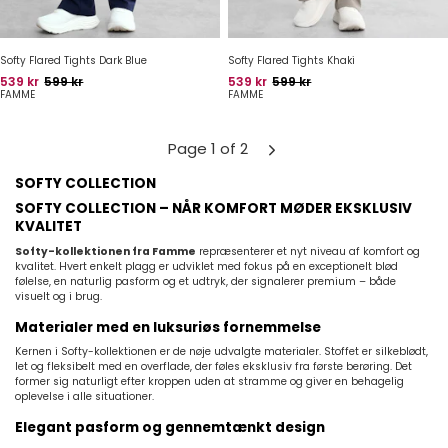
Softy Flared Tights Dark Blue
Softy Flared Tights Khaki
Pris
Oprindelig pris
Pris
Oprindelig pris
539 kr
599 kr
539 kr
599 kr
FAMME
FAMME
Page 1 of 2
SOFTY COLLECTION
SOFTY COLLECTION – NÅR KOMFORT MØDER EKSKLUSIV
KVALITET
Softy-kollektionen fra Famme
repræsenterer et nyt niveau af komfort og
kvalitet. Hvert enkelt plagg er udviklet med fokus på en exceptionelt blød
følelse, en naturlig pasform og et udtryk, der signalerer premium – både
visuelt og i brug.
Materialer med en luksuriøs fornemmelse
Kernen i Softy-kollektionen er de nøje udvalgte materialer. Stoffet er silkeblødt,
let og fleksibelt med en overflade, der føles eksklusiv fra første berøring. Det
former sig naturligt efter kroppen uden at stramme og giver en behagelig
oplevelse i alle situationer.
Elegant pasform og gennemtænkt design