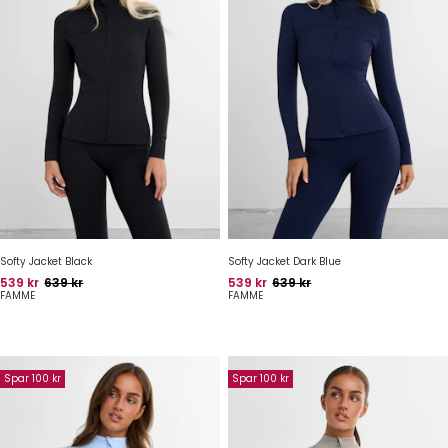
Softy Jacket Black
Softy Jacket Dark Blue
Pris
Oprindelig pris
Pris
Oprindelig pris
539 kr
639 kr
539 kr
639 kr
FAMME
FAMME
Spar 100 kr
Spar 100 kr