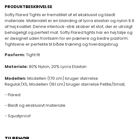
PRODUKTBESKRIVELSE
Softy Flared Tights er fremstillet af et eksklusivt og blødt
materiale. Materialet er en blanding af lycra elastan og nylon 6.6
af høj kvalitet. Denne interlock-strik skaber et stof, der er utroligt
behageligt og perfekt mat. Softy Flared tights har en høj talje og
er designet uden frontsøm for en pænere og bedre pasform.
Tightsene er perfekte til både træning og hverdagsbrug.
Pasform:
Tight fit
Materiale:
80% Nylon, 20% Lycra Elastan
Modellen:
Modellen (170 cm) bruger størrelse
Regular/XS,
Modellen (161 cm) bruger størrelse Petite/Small,
- Flared
- Blødt og eksklusivt materiale
- Squatproof
TILBEHØR