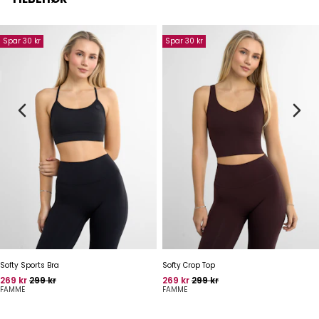
Spar 30 kr
Spar 30 kr
Softy Sports Bra
Softy Crop Top
Pris
Oprindelig pris
Pris
Oprindelig pris
269 kr
299 kr
269 kr
299 kr
FAMME
FAMME