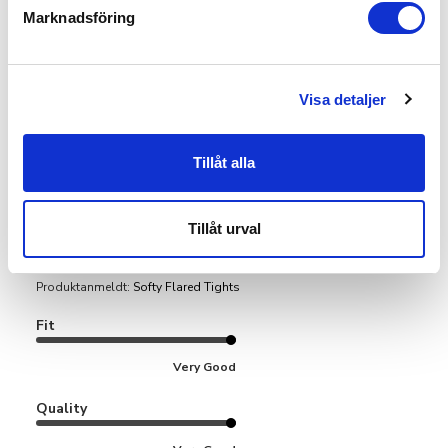
Marknadsföring
Leila B.
🇸🇪
Verificeret køber
Visa detaljer
Otroligt bekväma och mjuka! True
Tillåt alla
Otroligt bekväma och mjuka! True to size och bra längd för
Tillåt urval
kortis (petite).
Produktanmeldt:
Softy Flared Tights
Fit
Very Good
Quality