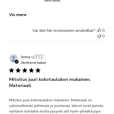
Very Good
Vis mere
Var den här recensionen användbar?
0
0
Jenna U.
🇫🇮
Verificeret køber
Mitoitus juuri kokotaulukon mukainen.
Materiaali
Mitoitus juuri kokotaulukon mukainen. Materiaali on
uskomattoman pehmeää ja joustavaa, trikoot eivät purista
vyötärön kohdalta mutta pysyvät silti hyvin ylhäällä jopa