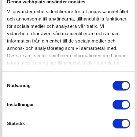
Denna webbplats använder cookies
Olen 157cm pitkä, ja nämä on ensimmäiset flaret josta voin
oikeasti sanoa että sopii täydellisesti lyhyemmälle
Vi använder enhetsidentifierare för att anpassa innehållet
naiselle! Ostin petite s koossa. Vastaa täysin kokoaan.
och annonserna till användarna, tillhandahålla funktioner
Materiaali on tosi ohutta, mutta ei näy onneksi läpi!
för sociala medier och analysera vår trafik. Vi
vidarebefordrar även sådana identifierare och annan
Produktanmeldt:
Softy Flared Tights
information från din enhet till de sociala medier och
annons- och analysföretag som vi samarbetar med.
Fit
Dessa kan i sin tur kombinera informationen med annan
information som du har tillhandahållit eller som de har
Very Good
samlat in när du har använt deras tjänster.
Quality
Samtyckesval
Nödvändig
Good
Inställningar
Vis mere
Statistik
Var den här recensionen användbar?
0
0