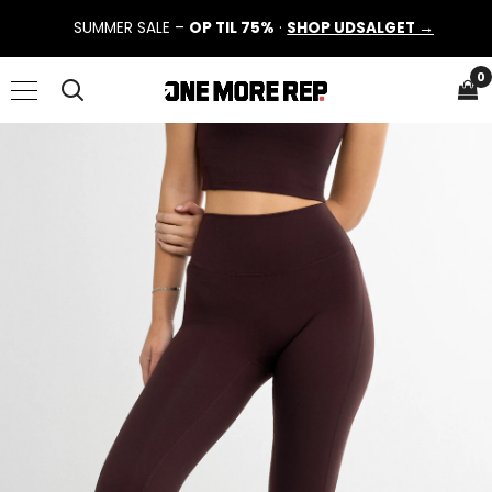
SUMMER SALE –
OP TIL 75%
·
SHOP UDSALGET →
0