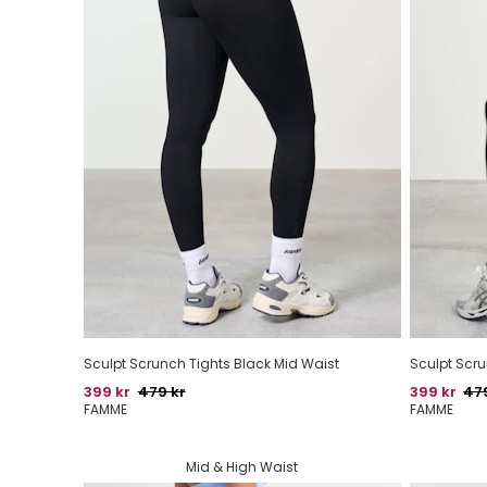
Sculpt Scrunch Tights Black Mid Waist
Sculpt Scru
Pris
Oprindelig pris
Pris
Opr
399 kr
479 kr
399 kr
47
FAMME
FAMME
Mid & High Waist