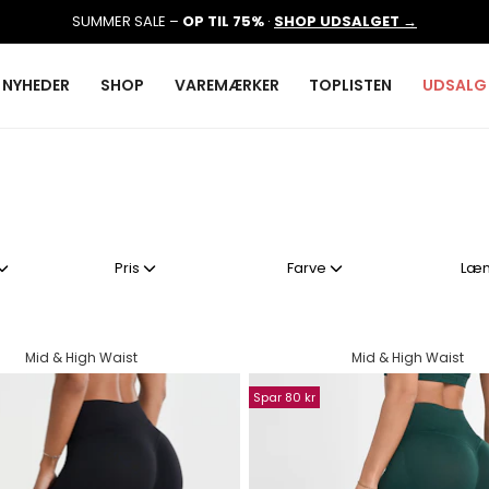
SUMMER SALE –
OP TIL 75%
·
SHOP UDSALGET →
NYHEDER
SHOP
VAREMÆRKER
TOPLISTEN
UDSALG
Pris
Farve
Læ
Mid & High Waist
Mid & High Waist
Spar 80 kr