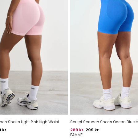
nch Shorts Light Pink High Waist
Sculpt Scrunch Shorts Ocean Blue 
indelig pris
Pris
Oprindelig pris
 kr
269 kr
299 kr
FAMME