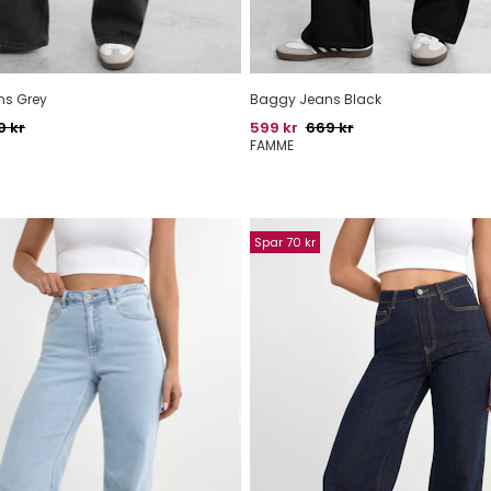
s Grey
Baggy Jeans Black
indelig pris
Pris
Oprindelig pris
9 kr
599 kr
669 kr
FAMME
Spar 70 kr