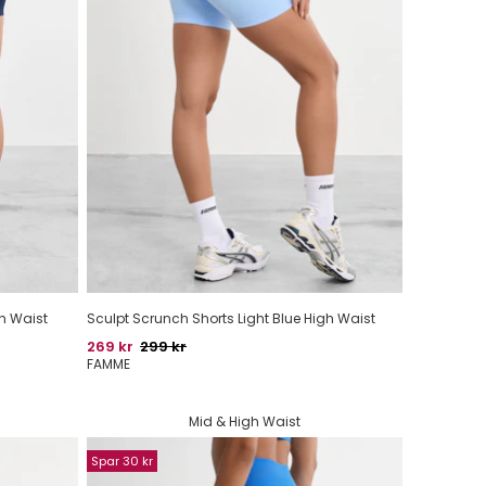
h Waist
Sculpt Scrunch Shorts Light Blue High Waist
Pris
Oprindelig pris
269 kr
299 kr
FAMME
Mid & High Waist
Spar 30 kr