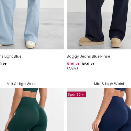
s Light Blue
Baggy Jeans Blue Rinse
indelig pris
Pris
Oprindelig pris
9 kr
599 kr
669 kr
FAMME
Mid & High Waist
Mid & High Waist
Spar 30 kr