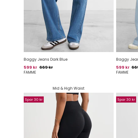
Baggy Jeans Dark Blue
Baggy Jean
Pris
Oprindelig pris
Pris
Opr
599 kr
669 kr
599 kr
66
FAMME
FAMME
Mid & High Waist
Spar 30 kr
Spar 30 kr