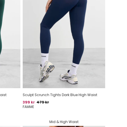
aist
Sculpt Scrunch Tights Dark Blue High Waist
Pris
Oprindelig pris
399 kr
479 kr
FAMME
Mid & High Waist