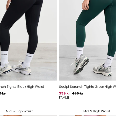
nch Tights Black High Waist
Sculpt Scrunch Tights Green High W
indelig pris
Pris
Oprindelig pris
9 kr
399 kr
479 kr
FAMME
Mid & High Waist
Mid & High Waist