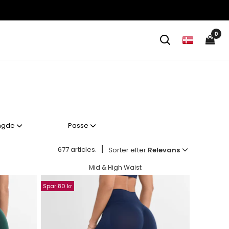
0
ngde
Passe
|
677 articles.
Sorter efter:
Relevans
Mid & High Waist
Spar 80 kr