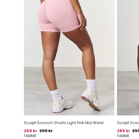
Sculpt Scrunch Shorts Light Pink Mid Waist
Sculpt Scru
Pris
Oprindelig pris
Pris
Opr
269 kr
299 kr
269 kr
299
FAMME
FAMME