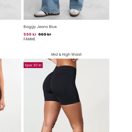
Baggy Jeans Blue
Pris
Oprindelig pris
599 kr
669 kr
FAMME
Mid & High Waist
Spar 30 kr