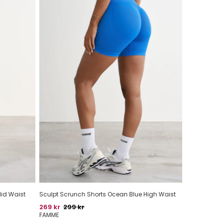
Mid Waist
Sculpt Scrunch Shorts Ocean Blue High Waist
Pris
Oprindelig pris
269 kr
299 kr
FAMME