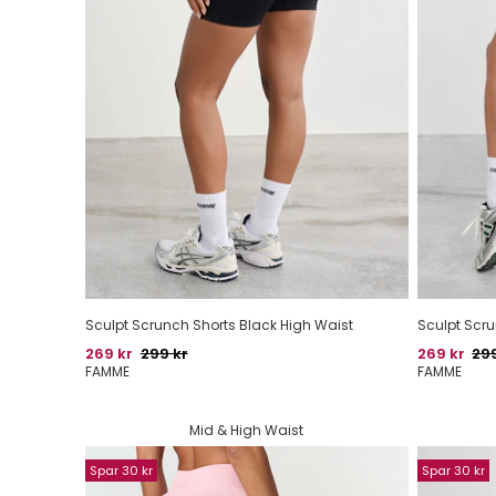
Sculpt Scrunch Shorts Black High Waist
Sculpt Scru
Pris
Oprindelig pris
Pris
Opr
269 kr
299 kr
269 kr
299
FAMME
FAMME
Mid & High Waist
Spar 30 kr
Spar 30 kr