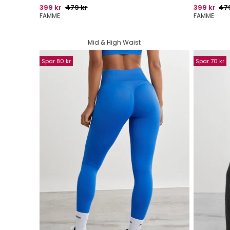
Pris
Oprindelig pris
Pris
Opr
399 kr
479 kr
399 kr
47
FAMME
FAMME
Mid & High Waist
Spar 80 kr
Spar 70 kr