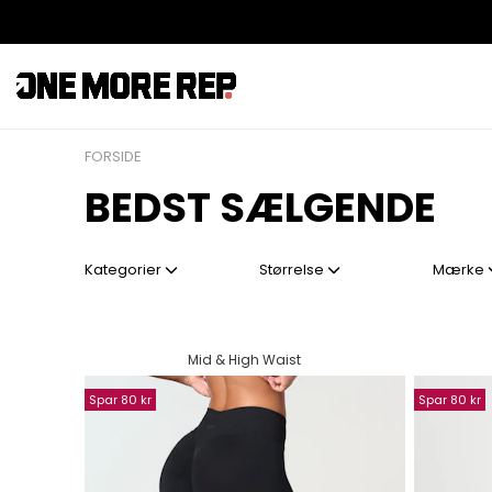
FORSIDE
BEDST SÆLGENDE
Kategorier
Størrelse
Mærke
Mid & High Waist
Spar 80 kr
Spar 80 kr