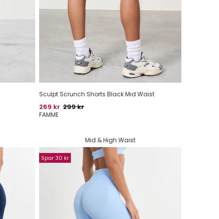
Sculpt Scrunch Shorts Black Mid Waist
Pris
Oprindelig pris
269 kr
299 kr
FAMME
Mid & High Waist
Spar 30 kr