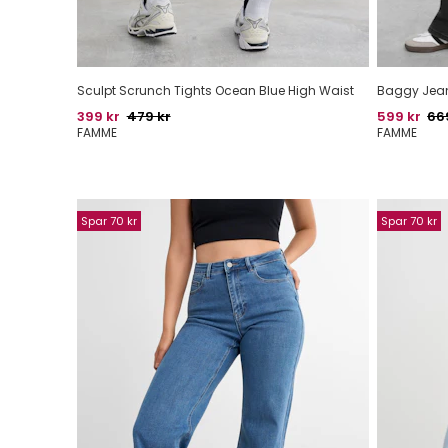
Sculpt Scrunch Tights Ocean Blue High Waist
Baggy Jean
Pris
Oprindelig pris
Pris
Opr
399 kr
479 kr
599 kr
66
FAMME
FAMME
Spar 70 kr
Spar 70 kr