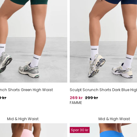
nch Shorts Green High Waist
Sculpt Scrunch Shorts Dark Blue Hig
indelig pris
Pris
Oprindelig pris
 kr
269 kr
299 kr
FAMME
Mid & High Waist
Mid & High Waist
Spar 30 kr