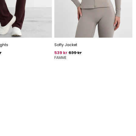
ights
Softy Jacket
elig pris
Pris
Oprindelig pris
r
539 kr
639 kr
FAMME