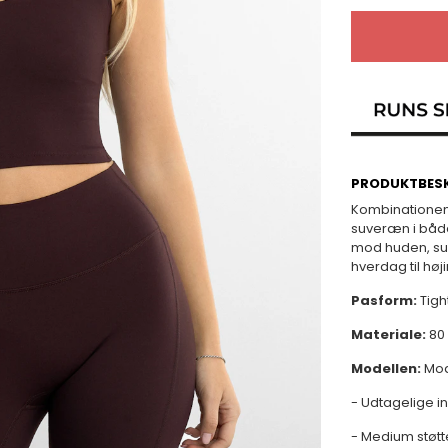
PRODUKTBESK
Kombinationen 
suveræn i både
mod huden, supe
hverdag til høji
Pasform:
Tight
Materiale:
80
Modellen:
Mode
- Udtagelige 
- Medium støtt