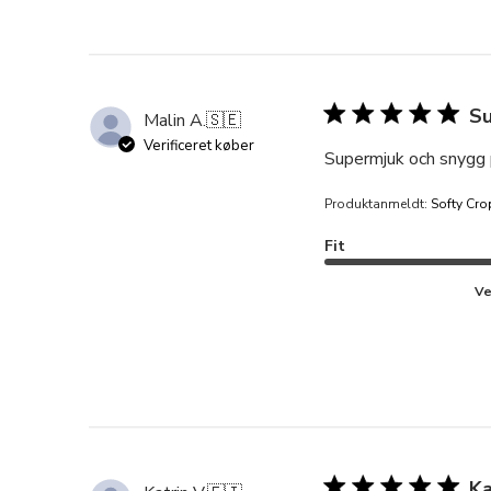
Su
Malin A.
🇸🇪
Verificeret køber
Supermjuk och snygg p
Produktanmeldt:
Softy Cro
Fit
Ve
Ka