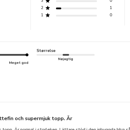
3
0
2
1
1
0
Størrelse
Nøjagtig
Meget god
ttefin och supermjuk topp. Är
 topp. Är normal i storleken. Lättare stöd i den inbyggda bh:n s