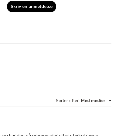
Skriv en anmeldelse
Sorter efter
:
Med medier
å jag har den på promenader eller styrketräning.