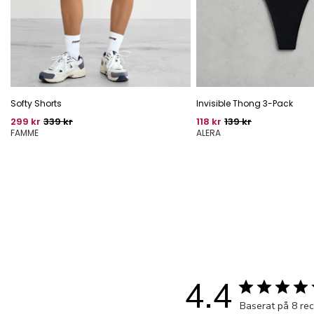
Softy Shorts
Invisible Thong 3-Pack
Pris
Oprindelig pris
Pris
Oprindelig pris
299 kr
339 kr
118 kr
139 kr
FAMME
ALERA
4.4
Baserat på 8 re