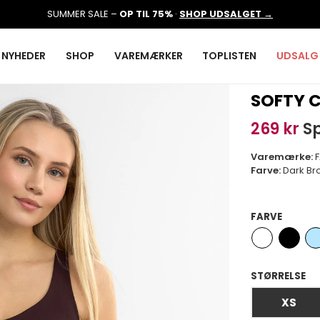
SUMMER SALE –
OP TIL 75%
·
SHOP UDSALGET →
NYHEDER
SHOP
VAREMÆRKER
TOPLISTEN
UDSALG
SOFTY 
269 kr
Sp
Varemærke:
Farve:
Dark Br
FARVE
STØRRELSE
XS