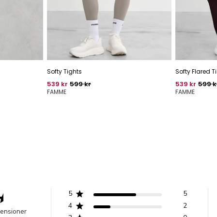
Softy Tights
Softy Flared T
Pris
Oprindelig pris
Pris
Oprind
539 kr
599 kr
539 kr
599 k
FAMME
FAMME
5
5
4
2
censioner