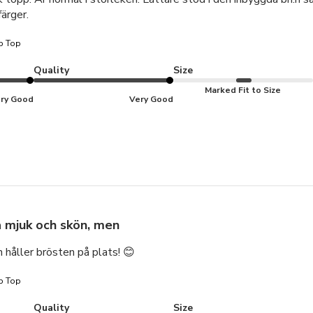
ärger.
p Top
Quality
Size
Marked Fit to Size
ry Good
Very Good
 mjuk och skön, men
 håller brösten på plats! 😊
p Top
Quality
Size