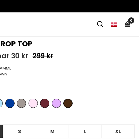
0
CROP TOP
ar 30 kr
299 kr
FAMME
own
S
M
L
XL