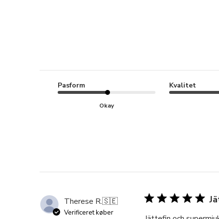
Pasform
Kvalitet
Okay
Jä
Therese R.
🇸🇪
Verificeret køber
Jättefin och supermjuk