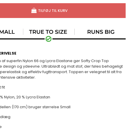
TILFØJ TIL KURV
RIVELSE
af superfin Nylon 66 og Lycra Elastane gør Softy Crop Top
 design og ydeevne. Ultrablødt og mat stof, der føles behageligt
relastisk og effektiv fugttransport. Toppen er velegnet til alt fra
ntensive aktiviteter.
 fit
 % N
ylon, 20 % Lycra Elastan
llen (170 cm) bruger størrelse Small
indlæg
e