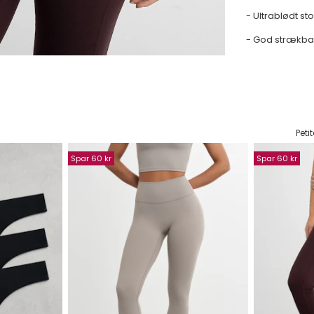
- Ultrablødt sto
- God strækb
Peti
Spar 60 kr
Spar 60 kr