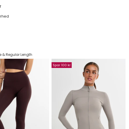
f
arhed
te & Regular Length
Spar 100 kr