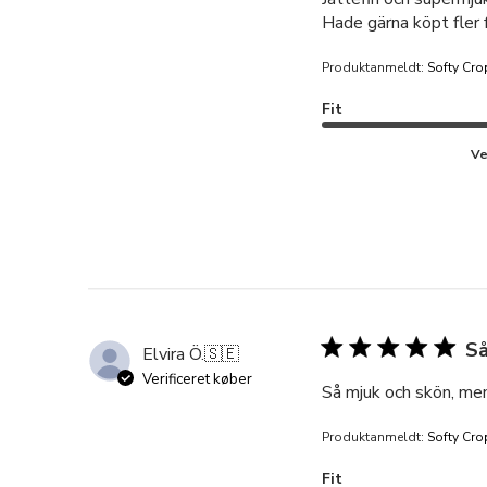
Hade gärna köpt fler f
Produktanmeldt:
Softy Cro
Fit
Ve
Så
Elvira Ö.
🇸🇪
Verificeret køber
Så mjuk och skön, men
Produktanmeldt:
Softy Cro
Fit