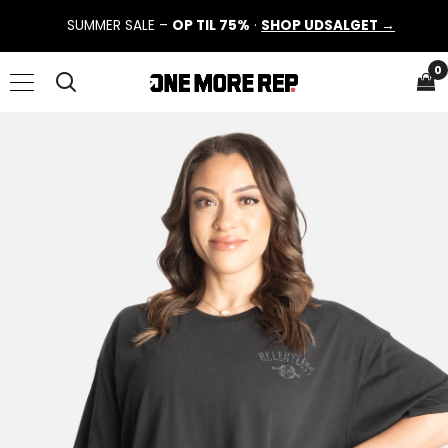
SUMMER SALE –
OP TIL 75%
·
SHOP UDSALGET →
0