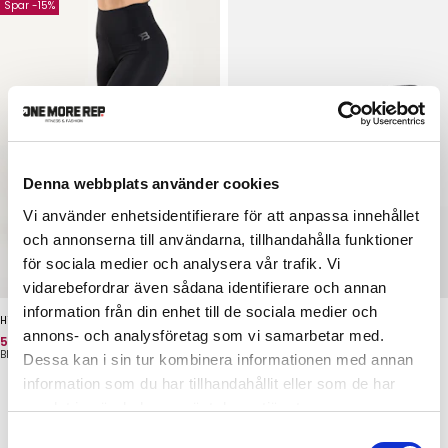
Spar -15%
Denna webbplats använder cookies
Vi använder enhetsidentifierare för att anpassa innehållet
och annonserna till användarna, tillhandahålla funktioner
för sociala medier och analysera vår trafik. Vi
vidarebefordrar även sådana identifierare och annan
information från din enhet till de sociala medier och
High Waist Tights
Elastic Wrist Wraps
annons- och analysföretag som vi samarbetar med.
Pris
Oprindelig pris
Pris
543 kr
639 kr
159 kr
BETTER BODIES
BETTER BODIES
Dessa kan i sin tur kombinera informationen med annan
information som du har tillhandahållit eller som de har
samlat in när du har använt deras tjänster.
Samtyckesval