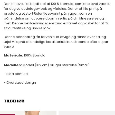
Den er lavet i et blødt stof af 100 % bomuld, som er blevet vasket
for at give et vintage-look og -følelse. Der er et lille print på
brystet og et stort Relentless-print på ryggen som en
påmindelse om at være ubarmhjertig på din fitnessrejse og i
livet. Denne beklædningsgenstand er farvet og vasket for at få
sit autentiske og unikke look.
Denne behandling får farven til at afvige og falme over tid, og
tøjet vil opnå sit endelige karakteristiske udseende efter et par
vaske.
Materiale:
100% Bomuld
Modellen:
Modell (162 cm)
bruger størrelse "Small"
- Blød bomuld
- Oversized design
TILBEHØR