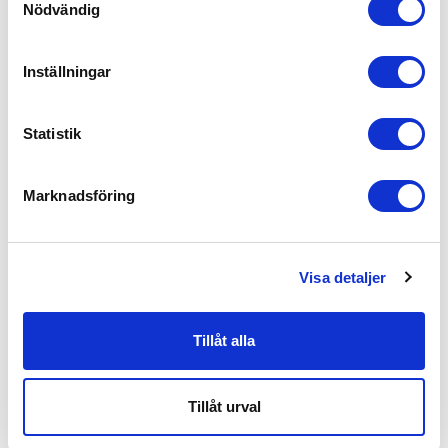
Nödvändig
5
Inställningar
Baserat på 2 recensioner
5
2
Statistik
4
0
3
0
Marknadsföring
2
0
1
0
Visa detaljer
Skriv en anmeldelse
Tillåt alla
Sorter efter
:
Med medier
Tillåt urval