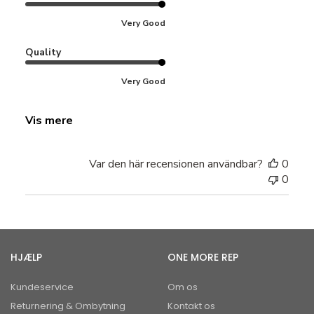
Very Good
Quality
Very Good
Vis mere
Var den här recensionen användbar?
0
0
HJÆLP
ONE MORE REP
Kundeservice
Om os
Returnering & Ombytning
Kontakt os