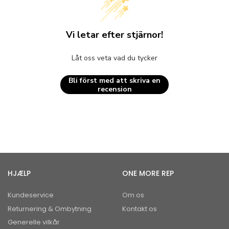
Vi letar efter stjärnor!
Låt oss veta vad du tycker
Bli först med att skriva en
recension
HJÆLP
ONE MORE REP
Kundeservice
Om os
Returnering & Ombytning
Kontakt os
Generelle vilkår