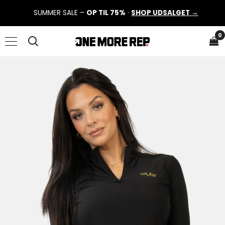
SUMMER SALE –
OP TIL 75%
·
SHOP UDSALGET →
0