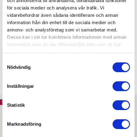
och annonserna till användarna, tillhandahålla funktioner
PRODUKTBESKRIVELSE
för sociala medier och analysera vår trafik. Vi
Pasform:
Tight fit
vidarebefordrar även sådana identifierare och annan
Modellen:
Modellen (170 cm) bruger størrelse Small
information från din enhet till de sociala medier och
annons- och analysföretag som vi samarbetar med.
- Diskret Gavelo logo på brystet
Dessa kan i sin tur kombinera informationen med annan
- Letvægtsmateriale
information som du har tillhandahållit eller som de har
- Ånder og holder dig tør
samlat in när du har använt deras tjänster.
Samtyckesval
- Meshpanel bagpå
Nödvändig
TILBEHØR
Inställningar
Spar -15%
Spar -15%
Statistik
Marknadsföring