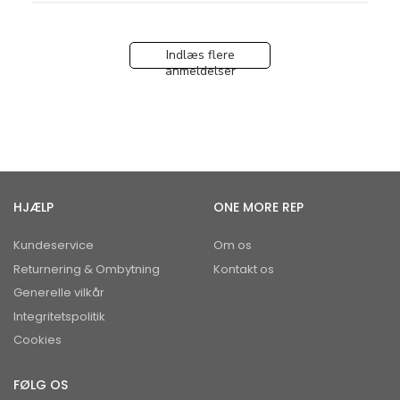
Indlæs flere
anmeldelser
HJÆLP
ONE MORE REP
Kundeservice
Om os
Returnering & Ombytning
Kontakt os
Generelle vilkår
Integritetspolitik
Cookies
FØLG OS