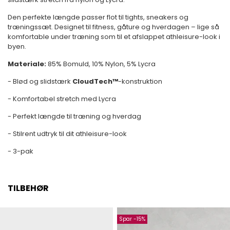
Den perfekte længde passer flot til tights, sneakers og
træningssæt. Designet til fitness, gåture og hverdagen – lige så
komfortable under træning som til et afslappet athleisure-look i
byen.
Materiale:
85% Bomuld, 10% Nylon, 5% Lycra
- Blød og slidstærk
CloudTech™
-konstruktion
- Komfortabel stretch med Lycra
- Perfekt længde til træning og hverdag
- Stilrent udtryk til dit athleisure-look
- 3-pak
TILBEHØR
Spar -15%