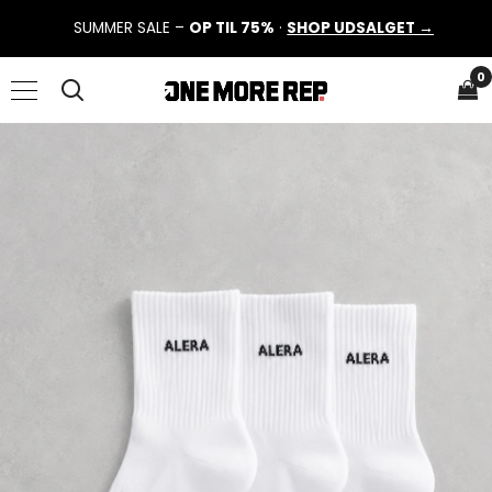
SUMMER SALE –
OP TIL 75%
·
SHOP UDSALGET →
0