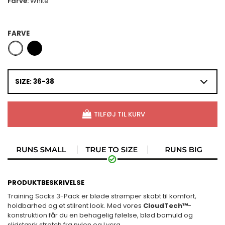
Farve:
White
FARVE
SIZE: 36-38
TILFØJ TIL KURV
PRODUKTBESKRIVELSE
Training Socks 3-Pack er bløde strømper skabt til komfort,
holdbarhed og et stilrent look. Med vores
CloudTech™
-
konstruktion får du en behagelig følelse, blød bomuld og
slidstærk stretch fra nylon og Lycra.