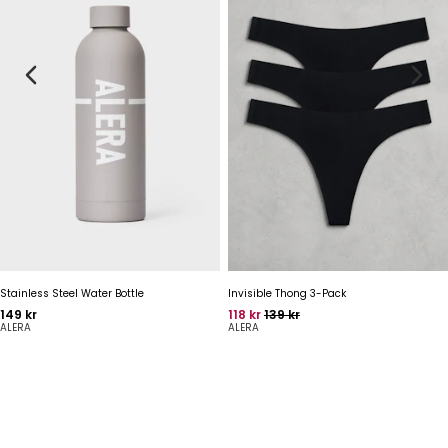
Stainless Steel Water Bottle
Invisible Thong 3-Pack
Pris
Pris
Oprindelig pris
149 kr
118 kr
139 kr
ALERA
ALERA