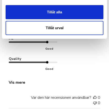
Sköna
Tillåt alla
Sköna
Tillåt urval
Produktanmeldt:
Training Socks 3-Pack
Fit
Good
Quality
Good
Vis mere
Var den här recensionen användbar?
0
0