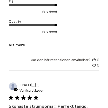
Fit
Very Good
Quality
Very Good
Vis mere
Var den här recensionen användbar?
0
0
Elsa H.
🇸🇪
Verificeret køber
Skönaste strumporna!!! Perfekt längd,