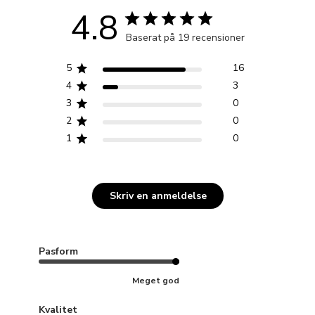
4.8
Baserat på 19 recensioner
5
16
4
3
3
0
2
0
1
0
Skriv en anmeldelse
Pasform
Meget god
Kvalitet