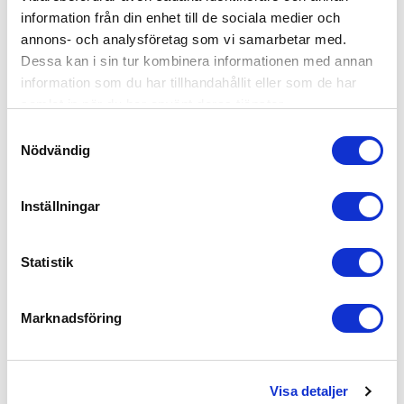
information från din enhet till de sociala medier och
Fit
annons- och analysföretag som vi samarbetar med.
Very Good
Dessa kan i sin tur kombinera informationen med annan
information som du har tillhandahållit eller som de har
Quality
samlat in när du har använt deras tjänster.
Samtyckesval
Very Good
Nödvändig
Vis mere
Inställningar
Var den här recensionen användbar?
0
0
Statistik
Marknadsföring
Karin N.
🇸🇪
Verificeret køber
Visa detaljer