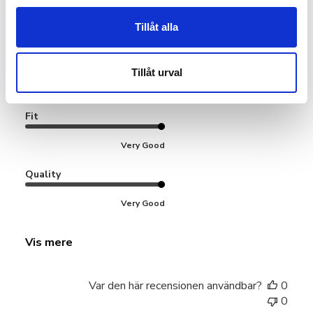
Så mjuk och skön, men
Tillåt alla
Så mjuk och skön, men håller brösten på plats! 😊
Tillåt urval
Produktanmeldt:
Softy Crop Top
Fit
Very Good
Quality
Very Good
Vis mere
Var den här recensionen användbar?
0
0