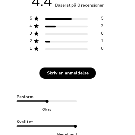
4.4
Baserat på 8 recensioner
5
5
4
2
3
0
2
1
1
0
Skriv en anmeldelse
Pasform
Okay
Kvalitet
Meget god