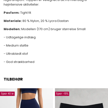
højintensive aktiviteter.
Pasform:
Tight fit
Materiale:
80 % N
ylon, 20 % Lycra Elastan
Modellen:
Modellen (170 cm) bruger størrelse Small
- Udtagelige indlæg
- Medium støtte
- Ultrablødt stof
- God strækbarhed
TILBEHØR
Spar 40 kr
Spar -15%