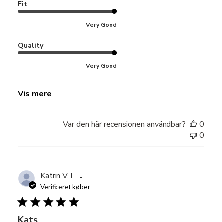
Fit
Very Good
Quality
Very Good
Vis mere
Var den här recensionen användbar?
0
0
Katrin V.
🇫🇮
Verificeret køber
Kats