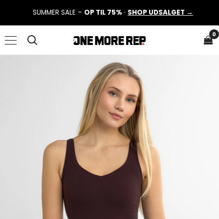
SUMMER SALE –
OP TIL 75%
·
SHOP UDSALGET →
0