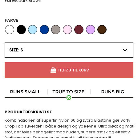
Farve:
Dark Brown
FARVE
SIZE: S
TILFØJ TIL KURV
PRODUKTBESKRIVELSE
Kombinationen af superfin Nylon 66 og Lycra Elastane gør Softy
Crop Top suveræn i både design og ydeevne. Ultrablødt og mat
stof, der føles behageligt mod huden, superelastisk og effektiv
fugttransport. Toppen er velegnet til alt fra hverdag til