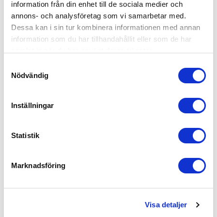
information från din enhet till de sociala medier och
Fit
annons- och analysföretag som vi samarbetar med.
Dessa kan i sin tur kombinera informationen med annan
Very Good
information som du har tillhandahållit eller som de har
samlat in när du har använt deras tjänster.
Quality
Samtyckesval
Nödvändig
Very Good
Vis mere
Inställningar
Var den här recensionen användbar?
0
Statistik
0
Marknadsföring
Elvira Ö.
🇸🇪
Verificeret køber
Visa detaljer