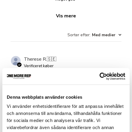
Vis mere
Sorter efter
:
Med medier
Therese R.
🇸🇪
Verificeret køber
Jättefin och supermjuk topp. Är
Denna webbplats använder cookies
Jättefin och supermjuk topp. Är normal i storleken. Lättare
Vi använder enhetsidentifierare för att anpassa innehållet
stöd i den inbyggda bh:n så jag har den på promenader
och annonserna till användarna, tillhandahålla funktioner
eller styrketräning. Hade gärna köpt fler färger.
för sociala medier och analysera vår trafik. Vi
vidarebefordrar även sådana identifierare och annan
Produktanmeldt:
Softy Crop Top