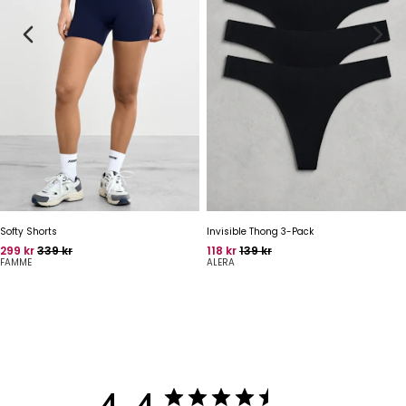
Softy Shorts
Invisible Thong 3-Pack
Pris
Oprindelig pris
Pris
Oprindelig pris
299 kr
339 kr
118 kr
139 kr
FAMME
ALERA